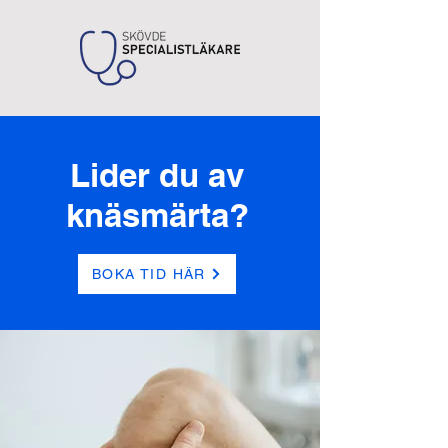
Lider du av
knäsmärta?
BOKA TID HÄR