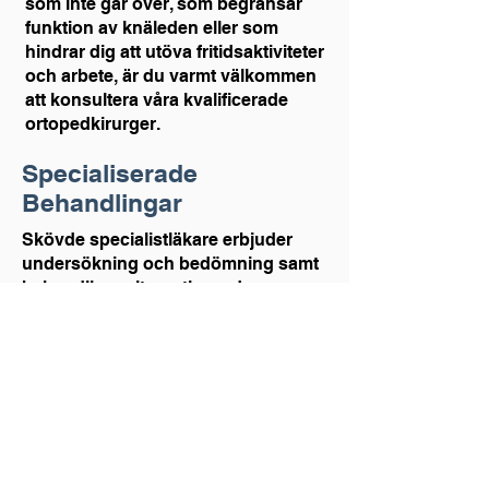
som inte går över, som begränsar
funktion av knäleden eller som
hindrar dig att utöva fritidsaktiviteter
och arbete, är du varmt välkommen
att konsultera våra kvalificerade
ortopedkirurger.
Specialiserade
Behandlingar
Skövde specialistläkare erbjuder
undersökning och bedömning samt
behandlingsalternativ med
exempelvis lokal kortisoninjektion till
träningsprogram med kompetent
fysioterapeut.
Har du upplevt en
knäskada?
Skövde Specialistläkare kan erbjuda