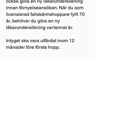
också göra en ny läkarundersökning
innan förnyelseansökan. När du som
licensierad fallskärmshoppare fyllt 70
år, behöver du göra en ny
läkarundersökning vartannat år.
Intyget ska vara utfärdat inom 12
månader före första hopp.
Vanliga diagnoser
som utgör hinder för
fallskärmshoppning:
ADHD
Enligt flygmedicinska bestämmelser
får tyvärr inte personer med diagnosen
ADHD bli fallskärmshoppare, oavsett
grad. En särskild prövning kan