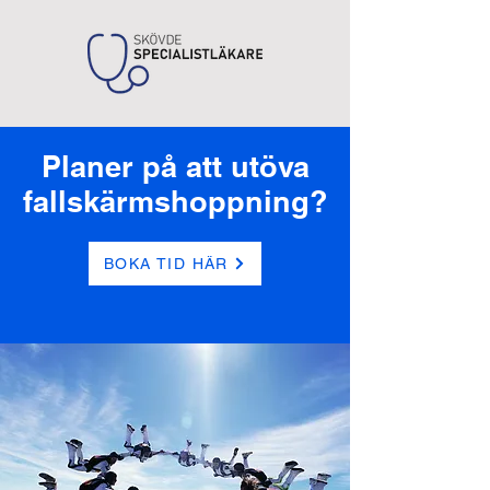
Planer på att utöva
fallskärmshoppning?
BOKA TID HÄR