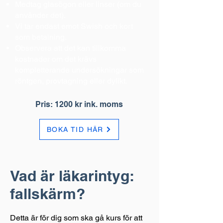
Medtag glasögon eller linser (om du
använder det).
Vi tar endast emot Swish och kort
som betalning.
Observera att det kan tillkomma
kostnader om det krävs
kompletterande undersökningar som
röntgen, provtagning eller dylikt.
Pris: 1200 kr ink. moms
BOKA TID HÄR
Vad är läkarintyg:
fallskärm?
Detta är för dig som ska gå kurs för att