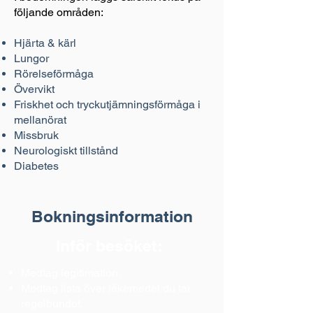
följande områden:
Hjärta & kärl
Lungor
Rörelseförmåga
Övervikt
Friskhet och tryckutjämningsförmåga i
mellanörat
Missbruk
Neurologiskt tillstånd
Diabetes
Bokningsinformation
Inför besöket:
Medtag legitimation.
Medtag lista över läkemedel du tar
regelbundet.