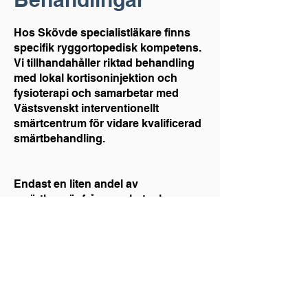
Hos Skövde specialistläkare finns
specifik ryggortopedisk kompetens.
Vi tillhandahåller riktad behandling
med lokal kortisoninjektion och
fysioterapi och samarbetar med
Västsvenskt interventionellt
smärtcentrum för vidare kvalificerad
smärtbehandling.
Endast en liten andel av
smärtbesvär från ryggkotpelaren
lämpar sig för kirurgisk åtgärd. Hos
oss finns kompetensen att avgöra
när din ryggsmärta kan avhjälpas
med ryggkirurgi.
Har du upplevt en
höftskada?