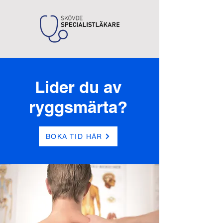
Lider du av
ryggsmärta?
BOKA TID HÄR